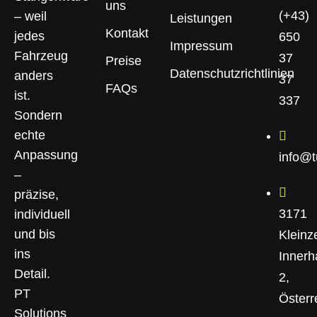
uns
(+43)
– weil
Leistungen
Kontakt
jedes
650
Impressum
Fahrzeug
37
Preise
Datenschutzrichtlinien
anders
37
FAQs
ist.
337
Sondern
echte
Anpassung
info@
–
präzise,
3171
individuell
und bis
Kleinze
ins
Innerh
Detail.
2,
PT
Österr
Solutions